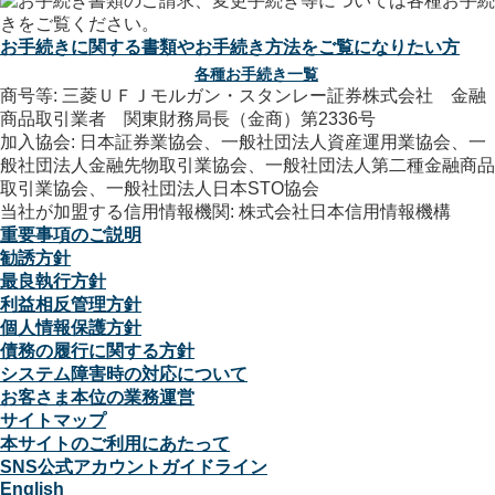
お手続きに関する書類やお手続き方法をご覧になりたい方
各種お手続き一覧
商号等: 三菱ＵＦＪモルガン・スタンレー証券株式会社 金融
商品取引業者 関東財務局長（金商）第2336号
加入協会: 日本証券業協会、一般社団法人資産運用業協会、一
般社団法人金融先物取引業協会、一般社団法人第二種金融商品
取引業協会、一般社団法人日本STO協会
当社が加盟する信用情報機関: 株式会社日本信用情報機構
重要事項のご説明
勧誘方針
最良執行方針
利益相反管理方針
個人情報保護方針
債務の履行に関する方針
システム障害時の対応について
お客さま本位の業務運営
サイトマップ
本サイトのご利用にあたって
SNS公式アカウントガイドライン
English