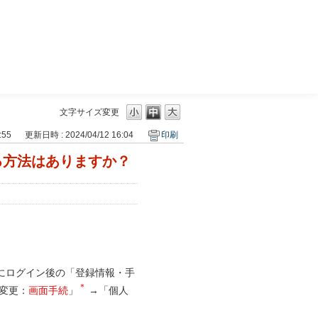
三菱ＵＦＪモルガン・スタンレー証券
文字サイズ変更
:55
更新日時 : 2024/04/12 16:04
印刷
る方法はありますか？
にログイン後の「登録情報・手
＊
変更：
画面手続
」
→「個人