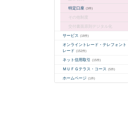
特定口座
(3件)
その他制度
交付書面原則デジタル化
サービス
(18件)
オンライントレード・テレフォント
レード
(152件)
ネット信用取引
(15件)
ＭＵＦＧテラス・コース
(5件)
ホームページ
(1件)