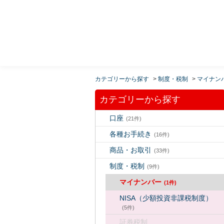
MUFG 世界が進むチカラになる。 三菱ＵＦＪモルガ
ン・スタンレー証券
カテゴリーから探す
>
制度・税制
>
マイナン
カテゴリーから探す
口座
(21件)
各種お手続き
(16件)
商品・お取引
(33件)
制度・税制
(9件)
マイナンバー
(1件)
NISA（少額投資非課税制度）
(5件)
証券税制