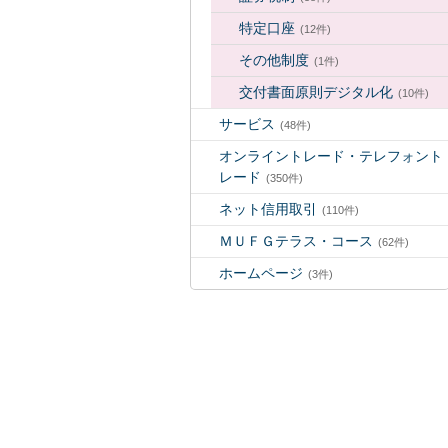
特定口座
(12件)
その他制度
(1件)
交付書面原則デジタル化
(10件)
サービス
(48件)
オンライントレード・テレフォント
レード
(350件)
ネット信用取引
(110件)
ＭＵＦＧテラス・コース
(62件)
ホームページ
(3件)