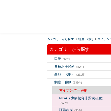
MUFG 世界が進むチカラになる。 三菱ＵＦＪモルガ
ン・スタンレー証券
カテゴリーから探す
>
制度・税制
>
マイナン
カテゴリーから探す
口座
(99件)
各種お手続き
(89件)
商品・お取引
(271件)
制度・税制
(136件)
マイナンバー
(8件)
NISA（少額投資非課税制度）
(67件)
証券税制
(38件)