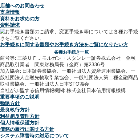
店舗へのお問合わせ
支店情報
資料をお求めの方
資料請求
お手続きに関する書類やお手続き方法をご覧になりたい方
各種お手続き一覧
商号等: 三菱ＵＦＪモルガン・スタンレー証券株式会社 金融
商品取引業者 関東財務局長（金商）第2336号
加入協会: 日本証券業協会、一般社団法人資産運用業協会、一
般社団法人金融先物取引業協会、一般社団法人第二種金融商品
取引業協会、一般社団法人日本STO協会
当社が加盟する信用情報機関: 株式会社日本信用情報機構
重要事項のご説明
勧誘方針
最良執行方針
利益相反管理方針
個人情報保護方針
債務の履行に関する方針
システム障害時の対応について