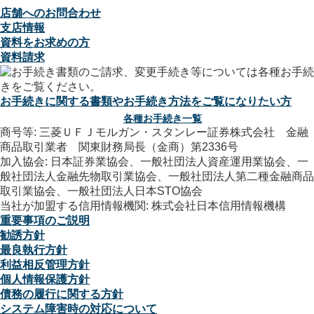
店舗へのお問合わせ
支店情報
資料をお求めの方
資料請求
お手続きに関する書類やお手続き方法をご覧になりたい方
各種お手続き一覧
商号等: 三菱ＵＦＪモルガン・スタンレー証券株式会社 金融
商品取引業者 関東財務局長（金商）第2336号
加入協会: 日本証券業協会、一般社団法人資産運用業協会、一
般社団法人金融先物取引業協会、一般社団法人第二種金融商品
取引業協会、一般社団法人日本STO協会
当社が加盟する信用情報機関: 株式会社日本信用情報機構
重要事項のご説明
勧誘方針
最良執行方針
利益相反管理方針
個人情報保護方針
債務の履行に関する方針
システム障害時の対応について