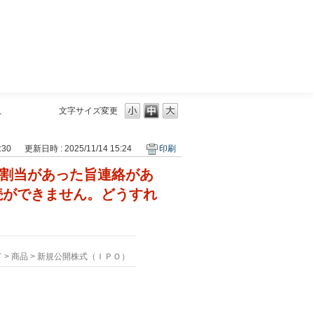
三菱ＵＦＪモルガン・スタンレー証券
、
文字サイズ変更
:30
更新日時 : 2025/11/14 15:24
印刷
り割当があった旨連絡があ
続ができません。どうすれ
ド
>
商品
>
新規公開株式（ＩＰＯ）