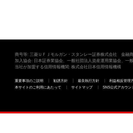
商号等: 三菱ＵＦＪモルガン・スタンレー証券株式会社 金融商
加入協会: 日本証券業協会、一般社団法人資産運用業協会、一
当社が加盟する信用情報機関: 株式会社日本信用情報機構
重要事項のご説明
勧誘方針
最良執行方針
利益相反管理
本サイトのご利用にあたって
サイトマップ
SNS公式アカウン