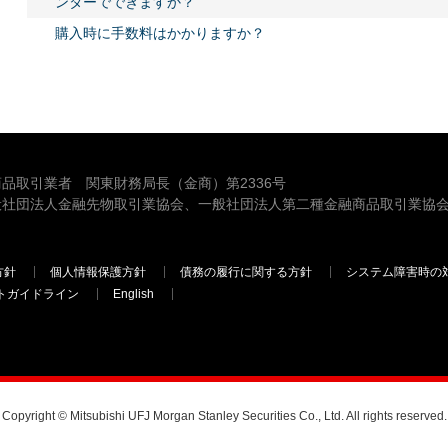
ンターでできますか？
購入時に手数料はかかりますか？
品取引業者 関東財務局長（金商）第2336号
般社団法人金融先物取引業協会、一般社団法人第二種金融商品取引業協会
方針
個人情報保護方針
債務の履行に関する方針
システム障害時の
トガイドライン
English
三菱ＵＦＪモルガン・スタンレー証券
Copyright © Mitsubishi UFJ Morgan Stanley Securities Co., Ltd. All rights reserved.