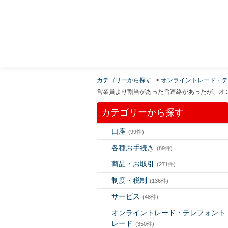
MUFG 世界が進むチカラになる。 三菱ＵＦＪモルガ
ン・スタンレー証券
カテゴリーから探す
>
オンライントレード・テ
営業員より割当があった旨連絡があったが、オ
カテゴリーから探す
口座
(99件)
各種お手続き
(89件)
商品・お取引
(271件)
制度・税制
(136件)
サービス
(48件)
オンライントレード・テレフォント
レード
(350件)