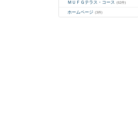
ＭＵＦＧテラス・コース
(62件)
ホームページ
(3件)