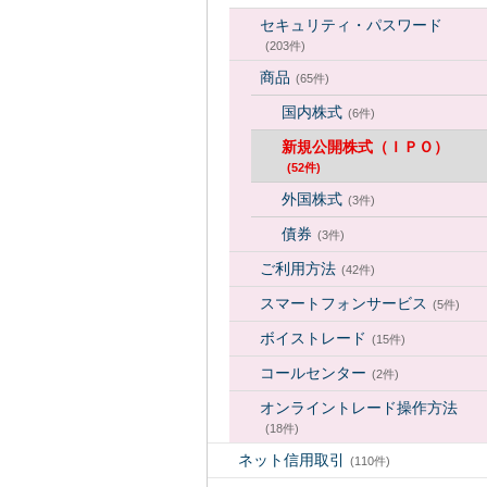
セキュリティ・パスワード
(203件)
商品
(65件)
国内株式
(6件)
新規公開株式（ＩＰＯ）
(52件)
外国株式
(3件)
債券
(3件)
ご利用方法
(42件)
スマートフォンサービス
(5件)
ボイストレード
(15件)
コールセンター
(2件)
オンライントレード操作方法
(18件)
ネット信用取引
(110件)