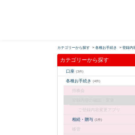
MUFG 世界が進むチカラになる。 三菱ＵＦＪモルガ
ン・スタンレー証券
カテゴリーから探す
>
各種お手続き
>
登録内
カテゴリーから探す
口座
(3件)
各種お手続き
(4件)
持株会
登録内容の確認・変更
ご登録内容変更アプリ
相続・贈与
(1件)
移管