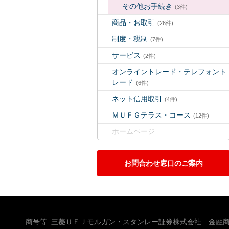
その他お手続き
(3件)
商品・お取引
(26件)
制度・税制
(7件)
サービス
(2件)
オンライントレード・テレフォント
レード
(6件)
ネット信用取引
(4件)
ＭＵＦＧテラス・コース
(12件)
ホームページ
お問合わせ窓口のご案内
商号等: 三菱ＵＦＪモルガン・スタンレー証券株式会社 金融商