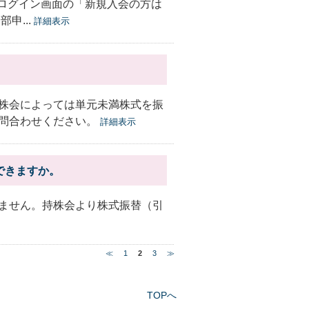
ビログイン画面の「新規入会の方は
申...
詳細表示
株会によっては単元未満株式を振
問合わせください。
詳細表示
できますか。
ません。持株会より株式振替（引
≪
1
2
3
≫
TOPへ