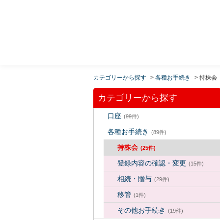
MUFG 世界が進むチカラになる。 三菱ＵＦＪモルガ
ン・スタンレー証券
カテゴリーから探す
>
各種お手続き
>
持株会
カテゴリーから探す
口座
(99件)
各種お手続き
(89件)
持株会
(25件)
登録内容の確認・変更
(15件)
相続・贈与
(29件)
移管
(1件)
その他お手続き
(19件)