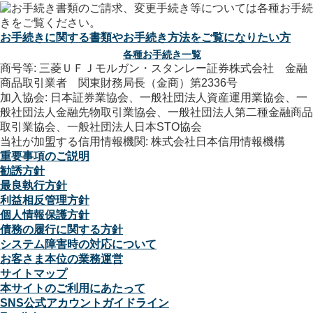
お手続きに関する書類やお手続き方法をご覧になりたい方
各種お手続き一覧
商号等: 三菱ＵＦＪモルガン・スタンレー証券株式会社 金融
商品取引業者 関東財務局長（金商）第2336号
加入協会: 日本証券業協会、一般社団法人資産運用業協会、一
般社団法人金融先物取引業協会、一般社団法人第二種金融商品
取引業協会、一般社団法人日本STO協会
当社が加盟する信用情報機関: 株式会社日本信用情報機構
重要事項のご説明
勧誘方針
最良執行方針
利益相反管理方針
個人情報保護方針
債務の履行に関する方針
システム障害時の対応について
お客さま本位の業務運営
サイトマップ
本サイトのご利用にあたって
SNS公式アカウントガイドライン