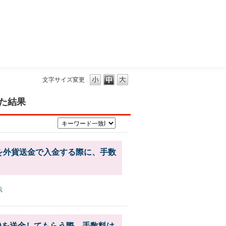
三菱ＵＦＪモルガン・スタンレー証券
文字サイズ変更
した結果
を外貨送金で入金する際に、手数
示
金)を送金してもらう際、手数料は