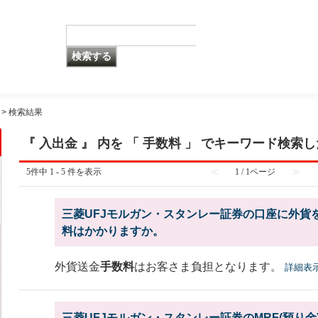
>
検索結果
『 入出金 』 内を 「 手数料 」 でキーワード検索
5件中 1 - 5 件を表示
≪
1 / 1ページ
≫
三菱UFJモルガン・スタンレー証券の口座に外貨
料はかかりますか。
外貨送金
手数料
はお客さま負担となります。
詳細表
三菱UFJモルガン・スタンレー証券のMRF(預り