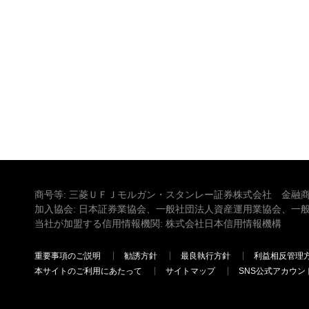
商号等: 三菱ＵＦＪモルガン・スタンレー証券株式会社 金融商
加入協会: 日本証券業協会、一般社団法人資産運用業協会、一
当社が加盟する信用情報機関: 株式会社日本信用情報機構
重要事項のご説明
勧誘方針
最良執行方針
利益相反管理
本サイトのご利用にあたって
サイトマップ
SNS公式アカウン