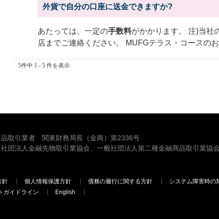
外貨で自分の口座に送金できますか?
あたっては、一定の
手数料
がかかります。 注)当
店までご連絡ください。 MUFGテラス・コースの
5件中 1 - 5 件を表示
品取引業者 関東財務局長（金商）第2336号
般社団法人金融先物取引業協会、一般社団法人第二種金融商品取引業協会
方針
個人情報保護方針
債務の履行に関する方針
システム障害時の
トガイドライン
English
三菱ＵＦＪモルガン・スタンレー証券