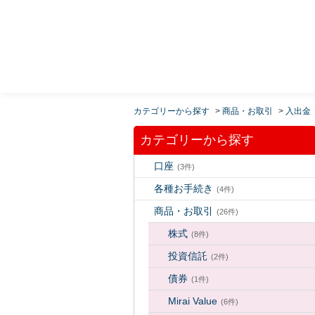
MUFG 世界が進むチカラになる。 三菱ＵＦＪモルガ
ン・スタンレー証券
カテゴリーから探す
>
商品・お取引
>
入出金
カテゴリーから探す
口座
(3件)
各種お手続き
(4件)
商品・お取引
(26件)
株式
(8件)
投資信託
(2件)
債券
(1件)
Mirai Value
(6件)