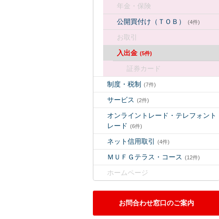
年金・保険
公開買付け（ＴＯＢ）
(4件)
お取引
入出金
(5件)
証券カード
制度・税制
(7件)
サービス
(2件)
オンライントレード・テレフォント
レード
(6件)
ネット信用取引
(4件)
ＭＵＦＧテラス・コース
(12件)
ホームページ
お問合わせ窓口のご案内