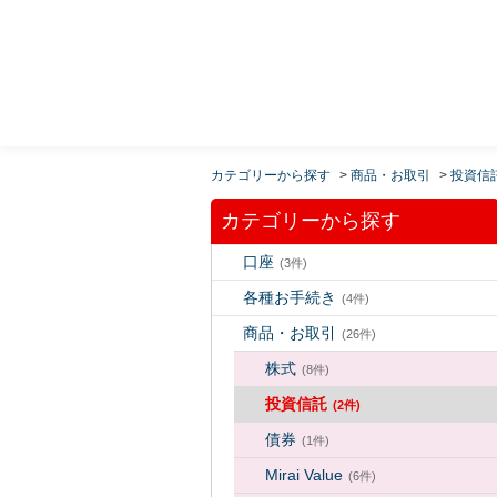
MUFG 世界が進むチカラになる。 三菱ＵＦＪモルガ
ン・スタンレー証券
カテゴリーから探す
>
商品・お取引
>
投資信
カテゴリーから探す
口座
(3件)
各種お手続き
(4件)
商品・お取引
(26件)
株式
(8件)
投資信託
(2件)
債券
(1件)
Mirai Value
(6件)