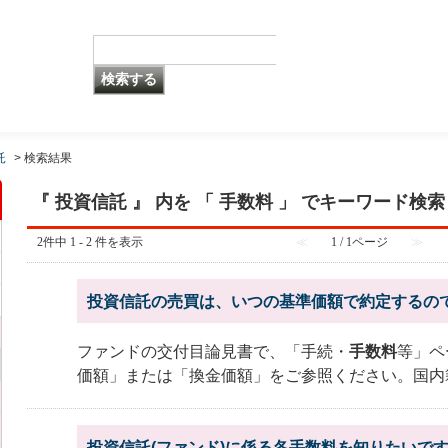
託
>
検索結果
『 投資信託 』 内を 「 手数料 」 でキーワード検
2件中 1 - 2 件を表示
≪
1 / 1ページ
≫
投資信託の売買は、いつの基準価額で約定するの
ファンドの交付目論見書で、「手続・
手数料
等」ペ
価額」または「換金価額」をご参照ください。国内
投資信託(ファンド)に係る各手数料を知りたいで