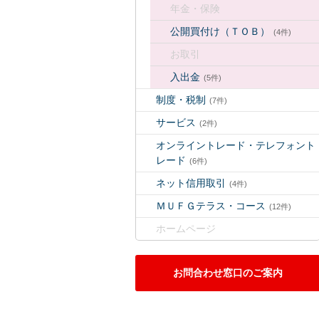
年金・保険
公開買付け（ＴＯＢ）
(4件)
お取引
入出金
(5件)
制度・税制
(7件)
サービス
(2件)
オンライントレード・テレフォント
レード
(6件)
ネット信用取引
(4件)
ＭＵＦＧテラス・コース
(12件)
ホームページ
お問合わせ窓口のご案内