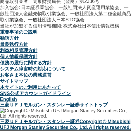
商品取引業者 関東財務局長（金商）第2336号
加入協会: 日本証券業協会、一般社団法人資産運用業協会、一
般社団法人金融先物取引業協会、一般社団法人第二種金融商品
取引業協会、一般社団法人日本STO協会
当社が加盟する信用情報機関: 株式会社日本信用情報機構
重要事項のご説明
勧誘方針
最良執行方針
利益相反管理方針
個人情報保護方針
債務の履行に関する方針
システム障害時の対応について
お客さま本位の業務運営
サイトマップ
本サイトのご利用にあたって
SNS公式アカウントガイドライン
English
三菱ＵＦＪモルガン・スタンレー証券サイトトップ
三菱ＵＦＪモルガン・スタンレー証券
Copyright © Mitsubishi
UFJ Morgan Stanley Securities Co., Ltd. All rights reserved.