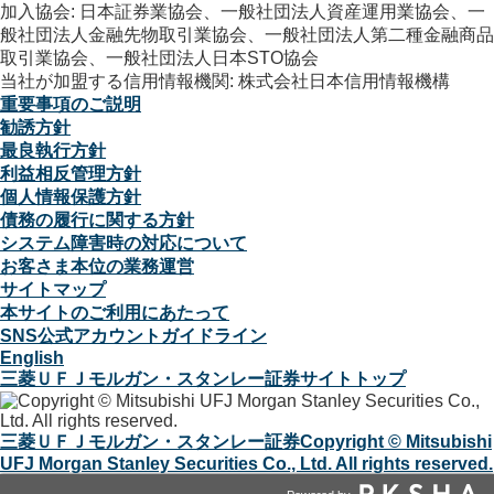
加入協会: 日本証券業協会、一般社団法人資産運用業協会、一
般社団法人金融先物取引業協会、一般社団法人第二種金融商品
取引業協会、一般社団法人日本STO協会
当社が加盟する信用情報機関: 株式会社日本信用情報機構
重要事項のご説明
勧誘方針
最良執行方針
利益相反管理方針
個人情報保護方針
債務の履行に関する方針
システム障害時の対応について
お客さま本位の業務運営
サイトマップ
本サイトのご利用にあたって
SNS公式アカウントガイドライン
English
三菱ＵＦＪモルガン・スタンレー証券サイトトップ
三菱ＵＦＪモルガン・スタンレー証券
Copyright © Mitsubishi
UFJ Morgan Stanley Securities Co., Ltd. All rights reserved.