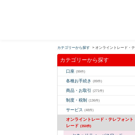
MUFG 世界が進むチカラになる。 三菱ＵＦＪモルガ
ン・スタンレー証券
カテゴリーから探す
>
オンライントレード・テ
カテゴリーから探す
口座
(99件)
各種お手続き
(89件)
商品・お取引
(271件)
制度・税制
(136件)
サービス
(48件)
オンライントレード・テレフォント
レード
(350件)