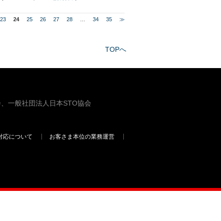
23
24
25
26
27
28
…
34
35
≫
TOPへ
、一般社団法人日本STO協会
対応について
お客さま本位の業務運営