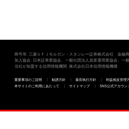
商号等: 三菱ＵＦＪモルガン・スタンレー証券株式会社 金融商
加入協会: 日本証券業協会、一般社団法人資産運用業協会、一
当社が加盟する信用情報機関: 株式会社日本信用情報機構
重要事項のご説明
勧誘方針
最良執行方針
利益相反管理
本サイトのご利用にあたって
サイトマップ
SNS公式アカウン