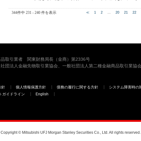
344件中 231 - 240 件を表示
≪
1
2
…
20
21
22
品取引業者 関東財務局長（金商）第2336号
般社団法人金融先物取引業協会、一般社団法人第二種金融商品取引業協会
方針
個人情報保護方針
債務の履行に関する方針
システム障害時の
トガイドライン
English
三菱ＵＦＪモルガン・スタンレー証券
Copyright © Mitsubishi UFJ Morgan Stanley Securities Co., Ltd. All rights reserved.