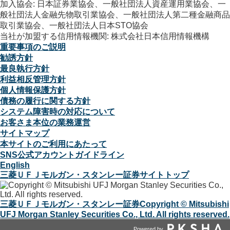
加入協会: 日本証券業協会、一般社団法人資産運用業協会、一
般社団法人金融先物取引業協会、一般社団法人第二種金融商品
取引業協会、一般社団法人日本STO協会
当社が加盟する信用情報機関: 株式会社日本信用情報機構
重要事項のご説明
勧誘方針
最良執行方針
利益相反管理方針
個人情報保護方針
債務の履行に関する方針
システム障害時の対応について
お客さま本位の業務運営
サイトマップ
本サイトのご利用にあたって
SNS公式アカウントガイドライン
English
三菱ＵＦＪモルガン・スタンレー証券サイトトップ
三菱ＵＦＪモルガン・スタンレー証券
Copyright © Mitsubishi
UFJ Morgan Stanley Securities Co., Ltd. All rights reserved.
Powered by