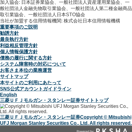
加入協会: 日本証券業協会、一般社団法人資産運用業協会、一
般社団法人金融先物取引業協会、一般社団法人第二種金融商品
取引業協会、一般社団法人日本STO協会
当社が加盟する信用情報機関: 株式会社日本信用情報機構
重要事項のご説明
勧誘方針
最良執行方針
利益相反管理方針
個人情報保護方針
債務の履行に関する方針
システム障害時の対応について
お客さま本位の業務運営
サイトマップ
本サイトのご利用にあたって
SNS公式アカウントガイドライン
English
三菱ＵＦＪモルガン・スタンレー証券サイトトップ
三菱ＵＦＪモルガン・スタンレー証券
Copyright © Mitsubishi
UFJ Morgan Stanley Securities Co., Ltd. All rights reserved.
Powered by