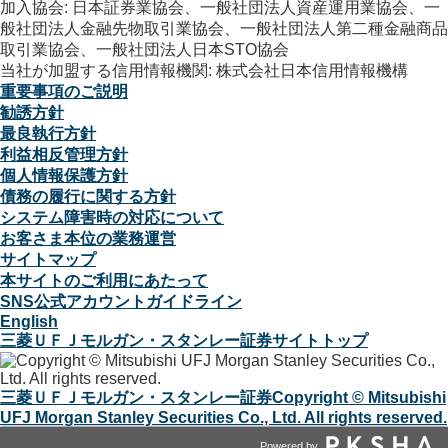
加入協会: 日本証券業協会、一般社団法人資産運用業協会、一
般社団法人金融先物取引業協会、一般社団法人第二種金融商品
取引業協会、一般社団法人日本STO協会
当社が加盟する信用情報機関: 株式会社日本信用情報機構
重要事項のご説明
勧誘方針
最良執行方針
利益相反管理方針
個人情報保護方針
債務の履行に関する方針
システム障害時の対応について
お客さま本位の業務運営
サイトマップ
本サイトのご利用にあたって
SNS公式アカウントガイドライン
English
三菱ＵＦＪモルガン・スタンレー証券サイトトップ
三菱ＵＦＪモルガン・スタンレー証券
Copyright © Mitsubishi
UFJ Morgan Stanley Securities Co., Ltd. All rights reserved.
Powered by