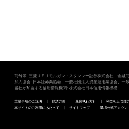
商号等: 三菱ＵＦＪモルガン・スタンレー証券株式会社 金融商
加入協会: 日本証券業協会、一般社団法人資産運用業協会、一
当社が加盟する信用情報機関: 株式会社日本信用情報機構
重要事項のご説明
勧誘方針
最良執行方針
利益相反管理
本サイトのご利用にあたって
サイトマップ
SNS公式アカウン