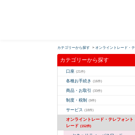
MUFG 世界が進むチカラになる。 三菱ＵＦＪモルガ
ン・スタンレー証券
カテゴリーから探す
>
オンライントレード・テ
カテゴリーから探す
口座
(21件)
各種お手続き
(16件)
商品・お取引
(33件)
制度・税制
(9件)
サービス
(18件)
オンライントレード・テレフォント
レード
(152件)