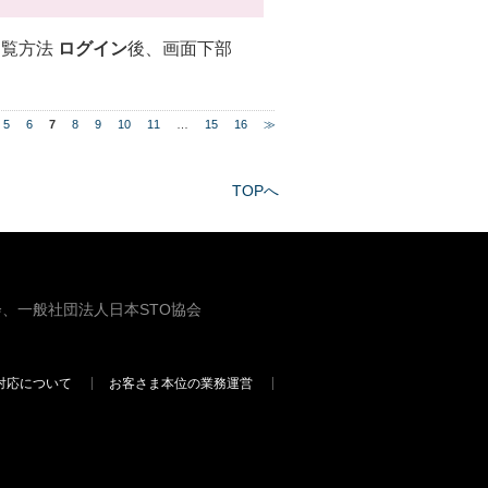
閲覧方法
ログイン
後、画面下部
5
6
7
8
9
10
11
…
15
16
≫
TOPへ
、一般社団法人日本STO協会
対応について
お客さま本位の業務運営