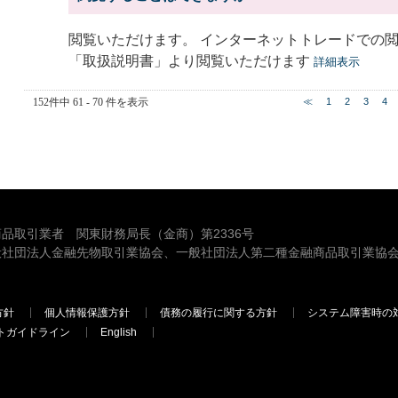
閲覧いただけます。 インターネットトレードでの
「取扱説明書」より閲覧いただけます
詳細表示
152件中 61 - 70 件を表示
≪
1
2
3
4
品取引業者 関東財務局長（金商）第2336号
般社団法人金融先物取引業協会、一般社団法人第二種金融商品取引業協会
方針
個人情報保護方針
債務の履行に関する方針
システム障害時の
トガイドライン
English
三菱ＵＦＪモルガン・スタンレー証券