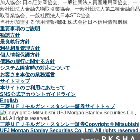
加入協会: 日本証券業協会、一般社団法人資産運用業協会、一
般社団法人金融先物取引業協会、一般社団法人第二種金融商品
取引業協会、一般社団法人日本STO協会
当社が加盟する信用情報機関: 株式会社日本信用情報機構
重要事項のご説明
勧誘方針
最良執行方針
利益相反管理方針
個人情報保護方針
債務の履行に関する方針
システム障害時の対応について
お客さま本位の業務運営
サイトマップ
本サイトのご利用にあたって
SNS公式アカウントガイドライン
English
三菱ＵＦＪモルガン・スタンレー証券サイトトップ
三菱ＵＦＪモルガン・スタンレー証券
Copyright © Mitsubishi
UFJ Morgan Stanley Securities Co., Ltd. All rights reserved.
Powered by