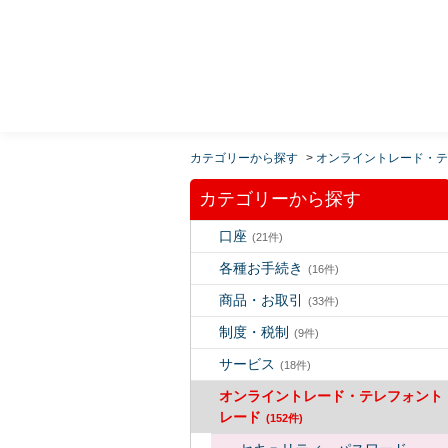
MUFG 世界が進むチカラになる。 三菱ＵＦＪモルガ
ン・スタンレー証券
カテゴリーから探す
>
オンライントレード・テ
カテゴリーから探す
口座
(21件)
各種お手続き
(16件)
商品・お取引
(33件)
制度・税制
(9件)
サービス
(18件)
オンライントレード・テレフォント
レード
(152件)