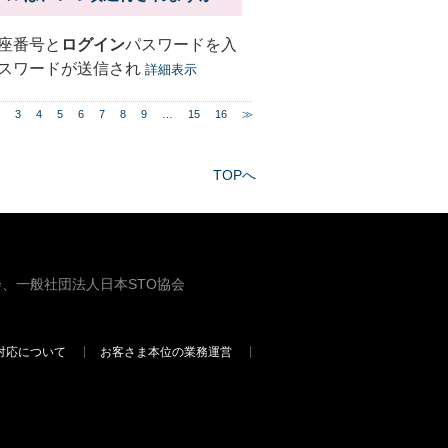
座番号と
ログイン
パスワードを入
スワードが送信され
詳細表示
3
4
5
6
7
8
9
…
15
16
≫
TOPへ
、一般社団法人日本STO協会
対応について
お客さま本位の業務運営