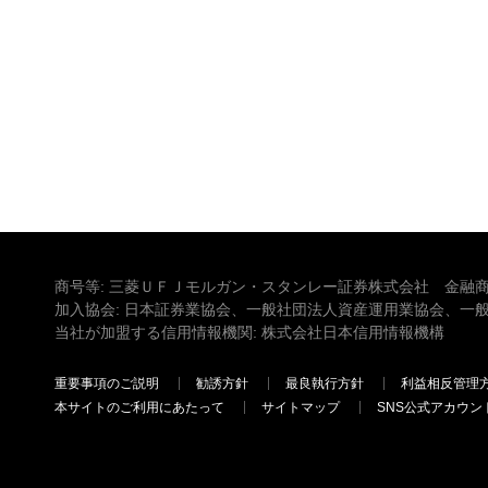
商号等: 三菱ＵＦＪモルガン・スタンレー証券株式会社 金融商
加入協会: 日本証券業協会、一般社団法人資産運用業協会、一
当社が加盟する信用情報機関: 株式会社日本信用情報機構
重要事項のご説明
勧誘方針
最良執行方針
利益相反管理
本サイトのご利用にあたって
サイトマップ
SNS公式アカウン