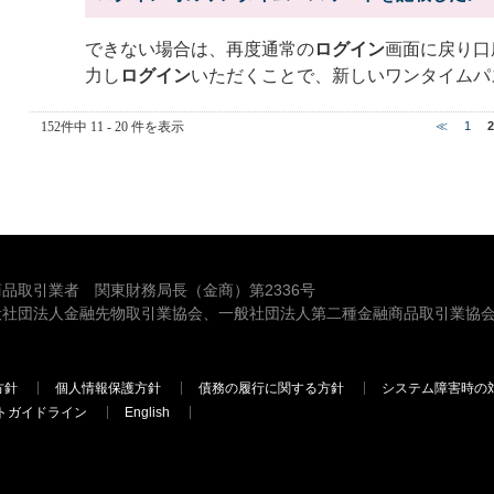
できない場合は、再度通常の
ログイン
画面に戻り口
力し
ログイン
いただくことで、新しいワンタイムパ
152件中 11 - 20 件を表示
≪
1
2
品取引業者 関東財務局長（金商）第2336号
般社団法人金融先物取引業協会、一般社団法人第二種金融商品取引業協会
方針
個人情報保護方針
債務の履行に関する方針
システム障害時の
トガイドライン
English
三菱ＵＦＪモルガン・スタンレー証券