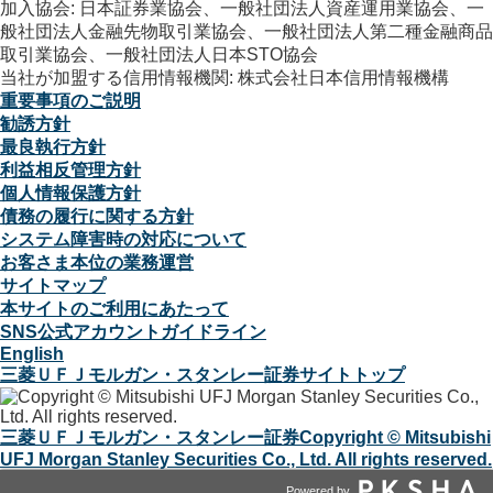
加入協会: 日本証券業協会、一般社団法人資産運用業協会、一
般社団法人金融先物取引業協会、一般社団法人第二種金融商品
取引業協会、一般社団法人日本STO協会
当社が加盟する信用情報機関: 株式会社日本信用情報機構
重要事項のご説明
勧誘方針
最良執行方針
利益相反管理方針
個人情報保護方針
債務の履行に関する方針
システム障害時の対応について
お客さま本位の業務運営
サイトマップ
本サイトのご利用にあたって
SNS公式アカウントガイドライン
English
三菱ＵＦＪモルガン・スタンレー証券サイトトップ
三菱ＵＦＪモルガン・スタンレー証券
Copyright © Mitsubishi
UFJ Morgan Stanley Securities Co., Ltd. All rights reserved.
Powered by