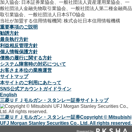
加入協会: 日本証券業協会、一般社団法人資産運用業協会、一
般社団法人金融先物取引業協会、一般社団法人第二種金融商品
取引業協会、一般社団法人日本STO協会
当社が加盟する信用情報機関: 株式会社日本信用情報機構
重要事項のご説明
勧誘方針
最良執行方針
利益相反管理方針
個人情報保護方針
債務の履行に関する方針
システム障害時の対応について
お客さま本位の業務運営
サイトマップ
本サイトのご利用にあたって
SNS公式アカウントガイドライン
English
三菱ＵＦＪモルガン・スタンレー証券サイトトップ
三菱ＵＦＪモルガン・スタンレー証券
Copyright © Mitsubishi
UFJ Morgan Stanley Securities Co., Ltd. All rights reserved.
Powered by