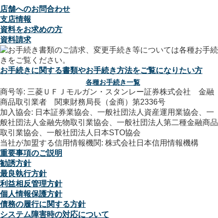
店舗へのお問合わせ
支店情報
資料をお求めの方
資料請求
お手続きに関する書類やお手続き方法をご覧になりたい方
各種お手続き一覧
商号等: 三菱ＵＦＪモルガン・スタンレー証券株式会社 金融
商品取引業者 関東財務局長（金商）第2336号
加入協会: 日本証券業協会、一般社団法人資産運用業協会、一
般社団法人金融先物取引業協会、一般社団法人第二種金融商品
取引業協会、一般社団法人日本STO協会
当社が加盟する信用情報機関: 株式会社日本信用情報機構
重要事項のご説明
勧誘方針
最良執行方針
利益相反管理方針
個人情報保護方針
債務の履行に関する方針
システム障害時の対応について