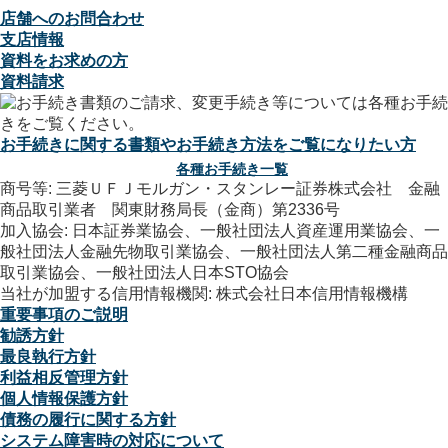
店舗へのお問合わせ
支店情報
資料をお求めの方
資料請求
お手続きに関する書類やお手続き方法をご覧になりたい方
各種お手続き一覧
商号等: 三菱ＵＦＪモルガン・スタンレー証券株式会社 金融
商品取引業者 関東財務局長（金商）第2336号
加入協会: 日本証券業協会、一般社団法人資産運用業協会、一
般社団法人金融先物取引業協会、一般社団法人第二種金融商品
取引業協会、一般社団法人日本STO協会
当社が加盟する信用情報機関: 株式会社日本信用情報機構
重要事項のご説明
勧誘方針
最良執行方針
利益相反管理方針
個人情報保護方針
債務の履行に関する方針
システム障害時の対応について