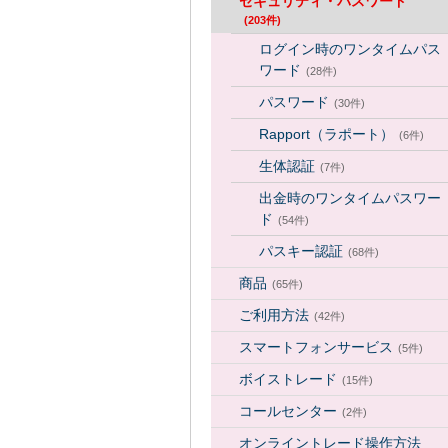
セキュリティ・パスワード
(203件)
ログイン時のワンタイムパス
ワード
(28件)
パスワード
(30件)
Rapport（ラポート）
(6件)
生体認証
(7件)
出金時のワンタイムパスワー
ド
(54件)
パスキー認証
(68件)
商品
(65件)
ご利用方法
(42件)
スマートフォンサービス
(5件)
ボイストレード
(15件)
コールセンター
(2件)
オンライントレード操作方法