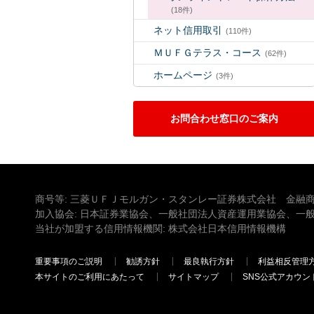
(18件)
ネット信用取引
(110件)
ＭＵＦＧテラス・コース
(62件)
ホームページ
(3件)
お問合わせ窓口のご案内
商号等: 三菱ＵＦＪモルガン・スタンレー証券株式会社 金融商
加入協会: 日本証券業協会、一般社団法人資産運用業協会、一
当社が加盟する信用情報機関: 株式会社日本信用情報機構
重要事項のご説明
勧誘方針
最良執行方針
利益相反管理
本サイトのご利用にあたって
サイトマップ
SNS公式アカウン