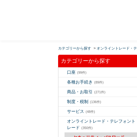
MUFG 世界が進むチカラになる。 三菱ＵＦＪモルガ
ン・スタンレー証券
カテゴリーから探す
>
オンライントレード・テ
カテゴリーから探す
口座
(99件)
各種お手続き
(89件)
商品・お取引
(271件)
制度・税制
(136件)
サービス
(48件)
オンライントレード・テレフォント
レード
(350件)