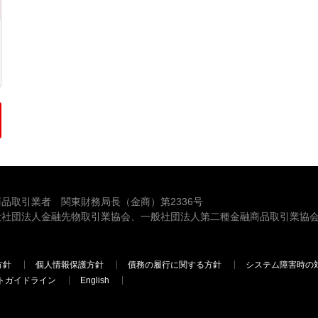
品取引業者 関東財務局長（金商）第2336号
般社団法人金融先物取引業協会、一般社団法人第二種金融商品取引業協会
方針
個人情報保護方針
債務の履行に関する方針
システム障害時の
トガイドライン
English
三菱ＵＦＪモルガン・スタンレー証券