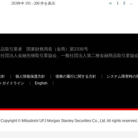
203件中 191 - 200 件を表示
≪
1
2
…
品取引業者 関東財務局長（金商）第2336号
般社団法人金融先物取引業協会、一般社団法人第二種金融商品取引業協会
方針
個人情報保護方針
債務の履行に関する方針
システム障害時の
トガイドライン
English
三菱ＵＦＪモルガン・スタンレー証券
Copyright © Mitsubishi UFJ Morgan Stanley Securities Co., Ltd. All rights reserved.