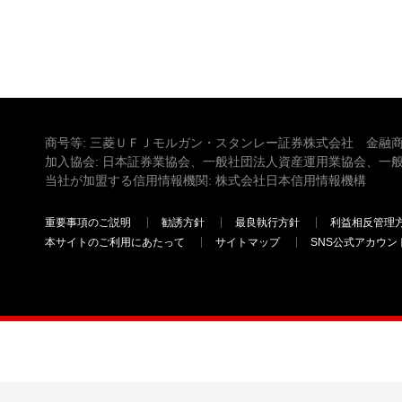
商号等: 三菱ＵＦＪモルガン・スタンレー証券株式会社 金融商
加入協会: 日本証券業協会、一般社団法人資産運用業協会、一
当社が加盟する信用情報機関: 株式会社日本信用情報機構
重要事項のご説明
勧誘方針
最良執行方針
利益相反管理
本サイトのご利用にあたって
サイトマップ
SNS公式アカウン