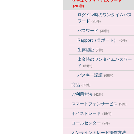
セキュリティ・パスワード
(203件)
ログイン時のワンタイムパス
ワード
(28件)
パスワード
(30件)
Rapport（ラポート）
(6件)
生体認証
(7件)
出金時のワンタイムパスワー
ド
(54件)
パスキー認証
(68件)
商品
(65件)
ご利用方法
(42件)
スマートフォンサービス
(5件)
ボイストレード
(15件)
コールセンター
(2件)
オンライントレード操作方法