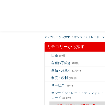
MUFG 世界が進むチカラになる。 三菱ＵＦＪモルガ
ン・スタンレー証券
カテゴリーから探す
>
オンライントレード・テ
カテゴリーから探す
口座
(99件)
各種お手続き
(89件)
商品・お取引
(271件)
制度・税制
(136件)
サービス
(48件)
オンライントレード・テレフォント
レード
(350件)