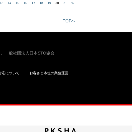
13
14
15
16
17
18
19
20
21
≫
TOPへ
、一般社団法人日本STO協会
対応について
お客さま本位の業務運営