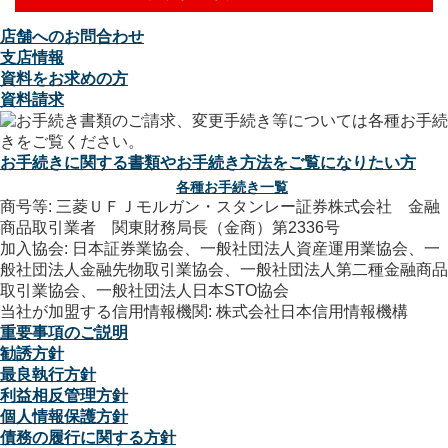
店舗へのお問合わせ
支店情報
資料をお求めの方
資料請求
お手続きに関する書類やお手続き方法をご覧になりたい方
各種お手続き一覧
商号等: 三菱ＵＦＪモルガン・スタンレー証券株式会社 金融
商品取引業者 関東財務局長（金商）第2336号
加入協会: 日本証券業協会、一般社団法人資産運用業協会、一
般社団法人金融先物取引業協会、一般社団法人第二種金融商品
取引業協会、一般社団法人日本STO協会
当社が加盟する信用情報機関: 株式会社日本信用情報機構
重要事項のご説明
勧誘方針
最良執行方針
利益相反管理方針
個人情報保護方針
債務の履行に関する方針