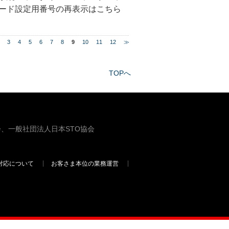
ード設定用番号の再表示はこちら
3
4
5
6
7
8
9
10
11
12
≫
TOPへ
、一般社団法人日本STO協会
対応について
お客さま本位の業務運営