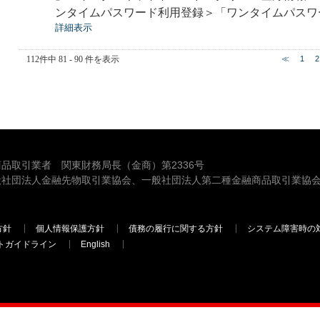
ンタイムパスワード利用登録＞「ワンタイムパスワ
詳細表示
112件中 81 - 90 件を表示
≪
1
2
品取引業者 関東財務局長（金商）第2336号
般社団法人金融先物取引業協会、一般社団法人第二種金融商品取引業協会
方針
個人情報保護方針
債務の履行に関する方針
システム障害時の
トガイドライン
English
三菱ＵＦＪモルガン・スタンレー証券