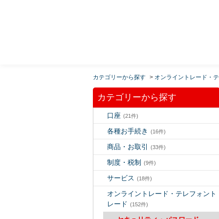
MUFG 世界が進むチカラになる。 三菱ＵＦＪモルガ
ン・スタンレー証券
カテゴリーから探す
>
オンライントレード・テ
カテゴリーから探す
口座
(21件)
各種お手続き
(16件)
商品・お取引
(33件)
制度・税制
(9件)
サービス
(18件)
オンライントレード・テレフォント
レード
(152件)