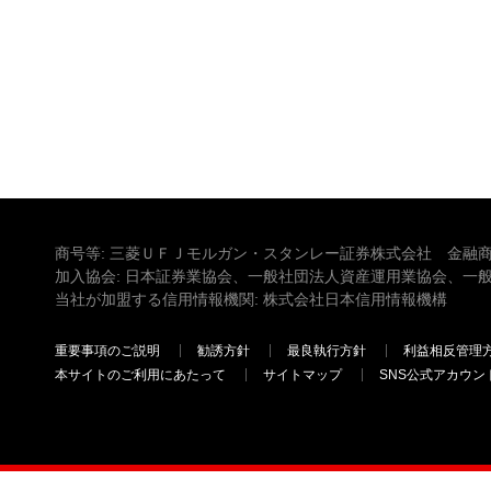
商号等: 三菱ＵＦＪモルガン・スタンレー証券株式会社 金融商
加入協会: 日本証券業協会、一般社団法人資産運用業協会、一
当社が加盟する信用情報機関: 株式会社日本信用情報機構
重要事項のご説明
勧誘方針
最良執行方針
利益相反管理
本サイトのご利用にあたって
サイトマップ
SNS公式アカウン