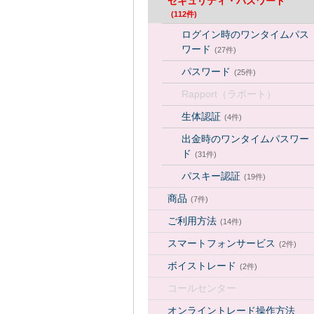
セキュリティ・パスワード
(112件)
ログイン時のワンタイムパス
ワード
(27件)
パスワード
(25件)
Rapport（ラポート）
生体認証
(4件)
出金時のワンタイムパスワー
ド
(31件)
パスキー認証
(19件)
商品
(7件)
ご利用方法
(14件)
スマートフォンサービス
(2件)
ボイストレード
(2件)
コールセンター
オンライントレード操作方法