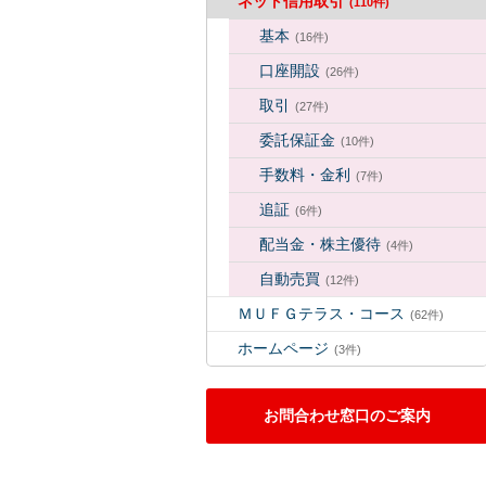
ネット信用取引
(110件)
基本
(16件)
口座開設
(26件)
取引
(27件)
委託保証金
(10件)
手数料・金利
(7件)
追証
(6件)
配当金・株主優待
(4件)
自動売買
(12件)
ＭＵＦＧテラス・コース
(62件)
ホームページ
(3件)
お問合わせ窓口のご案内