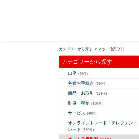
MUFG 世界が進むチカラになる。 三菱ＵＦＪモルガ
ン・スタンレー証券
カテゴリーから探す
>
ネット信用取引
カテゴリーから探す
口座
(99件)
各種お手続き
(89件)
商品・お取引
(271件)
制度・税制
(136件)
サービス
(48件)
オンライントレード・テレフォント
レード
(350件)