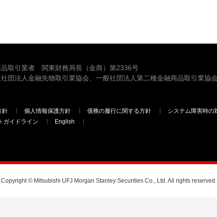
品取引業者 関東財務局長（金商）第2336号
般社団法人金融先物取引業協会、一般社団法人第二種金融商品取引業協会
方針
個人情報保護方針
債務の履行に関する方針
システム障害時の
トガイドライン
English
三菱ＵＦＪモルガン・スタンレー証券
Copyright © Mitsubishi UFJ Morgan Stanley Securities Co., Ltd. All rights reserved.