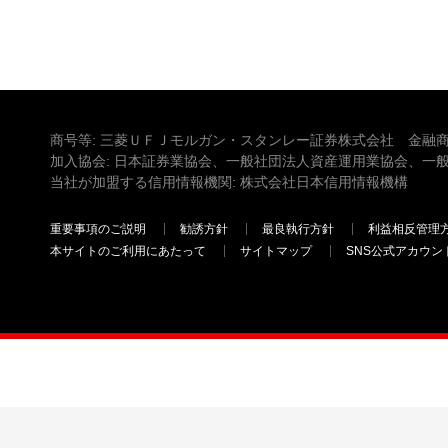
商号等: 三菱ＵＦＪモルガン・スタンレー証券株式会社 金融商
加入協会: 日本証券業協会、一般社団法人資産運用業協会、一
当社が加盟する信用情報機関: 株式会社日本信用情報機構
重要事項のご説明
勧誘方針
最良執行方針
利益相反管理
本サイトのご利用にあたって
サイトマップ
SNS公式アカウン