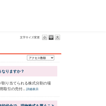
三菱ＵＦＪモルガン・スタンレー証券
文字サイズ変更
うなりますか？
が割り当てられる株式分割の場
取引の売付...
詳細表示
売却代金で、現物株式を買うこと