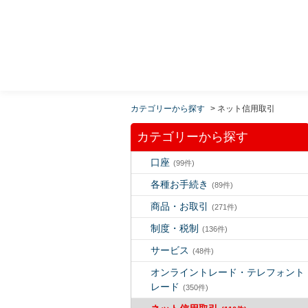
MUFG 世界が進むチカラになる。 三菱ＵＦＪモルガ
ン・スタンレー証券
カテゴリーから探す
>
ネット信用取引
カテゴリーから探す
口座
(99件)
各種お手続き
(89件)
商品・お取引
(271件)
制度・税制
(136件)
サービス
(48件)
オンライントレード・テレフォント
レード
(350件)