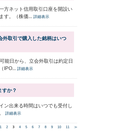
一方ネット信用取引口座を開設い
す。（株価...
詳細表示
立会外取引で購入した銘柄はいつ
買可能日から、立会外取引は約定日
O...
詳細表示
ますか？
イン出来る時間はいつでも受付し
す。
詳細表示
1
2
3
4
5
6
7
8
9
10
11
≫