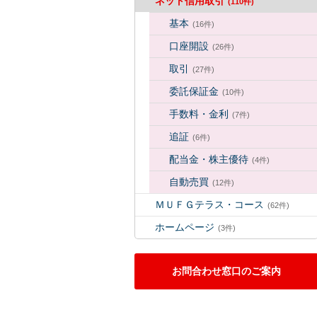
ネット信用取引
(110件)
基本
(16件)
口座開設
(26件)
取引
(27件)
委託保証金
(10件)
手数料・金利
(7件)
追証
(6件)
配当金・株主優待
(4件)
自動売買
(12件)
ＭＵＦＧテラス・コース
(62件)
ホームページ
(3件)
お問合わせ窓口のご案内